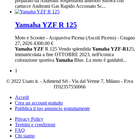
preparato da Andreani Sospensioni anteriori Showa con
cartucce Andreani Gas Rapido Accossato Sc...
Yamaha YZF R 125
Moto e Scooter
-
Acquaviva Picena (Ascoli Piceno)
-
Giugno
27, 2026
4300.00 €
Yamaha
YZF
R 125 Vendo splendida
Yamaha
YZF
-
R1
25,
immatricolata a fine OTTOBRE 2023, nell'iconica
colorazione sportiva
Yamaha
Blue. La moto è guidabil...
1
© 2022 Usato it. - Adintend Srl - Via dal Verme 7, Milano - P.iva
IT02357550066
Accedi
Crea un account gratuito
Pubblica il tuo annuncio gratuitamente
Privacy Policy
Termini e condizioni
FAQ
Chi siamo