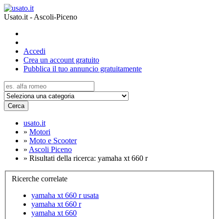
Usato.it - Ascoli-Piceno
Accedi
Crea un account gratuito
Pubblica il tuo annuncio gratuitamente
Cerca
usato.it
»
Motori
»
Moto e Scooter
»
Ascoli Piceno
»
Risultati della ricerca: yamaha xt 660 r
Ricerche correlate
yamaha xt 660 r usata
yamaha xt 660 r
yamaha xt 660