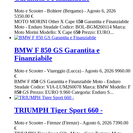
Moto e Scooter
-
Boltiere (Bergamo)
-
Agosto 6, 2026
5350.00 €
MOTO MORINI Other X Cape 6
50
Garantita e Finanziabile
Moto - Enduro Stradale Codice: BOL-BGM260114 Marca:
Moto Morini Modello: X Cape 6
50
Prezzo: EURO...
BMW F 850 GS Garantita e
Finanziabile
Moto e Scooter
-
Viareggio (Lucca)
-
Agosto 6, 2026
9960.00
€
BMW F 8
50
GS Garantita e Finanziabile Moto - Enduro
Stradale Codice: VIA-LUM260078 Marca: BMW Modello: F
8
50
GS Prezzo: EURO 9.960 Categoria: Enduro S...
TRIUMPH Tiger Sport 660 -
Moto e Scooter
-
Firenze (Firenze)
-
Agosto 6, 2026
7390.00
€