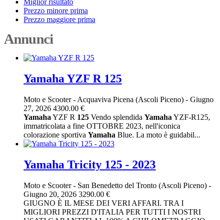
Miglior risultato
Prezzo minore prima
Prezzo maggiore prima
Annunci
Yamaha YZF R 125
Moto e Scooter
-
Acquaviva Picena (Ascoli Piceno)
-
Giugno
27, 2026
4300.00 €
Yamaha
YZF R
125
Vendo splendida
Yamaha
YZF-R125,
immatricolata a fine OTTOBRE 2023, nell'iconica
colorazione sportiva
Yamaha
Blue. La moto è guidabil...
Yamaha Tricity 125 - 2023
Moto e Scooter
-
San Benedetto del Tronto (Ascoli Piceno)
-
Giugno 20, 2026
3290.00 €
GIUGNO È IL MESE DEI VERI AFFARI. TRA I
MIGLIORI PREZZI D'ITALIA PER TUTTI I NOSTRI