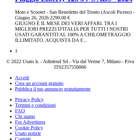
Moto e Scooter
-
San Benedetto del Tronto (Ascoli Piceno)
-
Giugno 26, 2026
2290.00 €
GIUGNO È IL MESE DEI VERI AFFARI. TRA I
MIGLIORI PREZZI D'ITALIA PER TUTTI I NOSTRI
USATI GARANTITI AL 100% A CHILOMETRAGGIO
ILLIMITATO. ACQUISTA DA F...
1
© 2022 Usato it. - Adintend Srl - Via dal Verme 7, Milano - P.iva
IT02357550066
Accedi
Crea un account gratuito
Pubblica il tuo annuncio gratuitamente
Privacy Policy
Termini e condizioni
FAQ
Chi siamo
For Advertisers
Cookie Policy
Usato notizie
Contatti