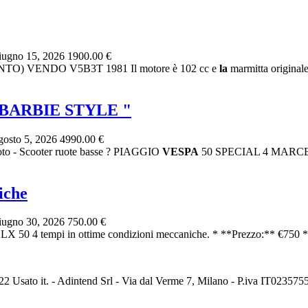
ugno 15, 2026
1900.00 €
O) VENDO V5B3T 1981 Il motore è 102 cc e
la
marmitta originale
" BARBIE STYLE "
osto 5, 2026
4990.00 €
o - Scooter ruote basse ? PIAGGIO
VESPA
50 SPECIAL 4 MARCE ?
iche
ugno 30, 2026
750.00 €
LX 50 4 tempi in ottime condizioni meccaniche. * **Prezzo:** €750 *
2 Usato it. - Adintend Srl - Via dal Verme 7, Milano - P.iva IT02357