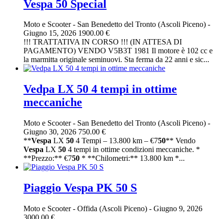
Vespa 50 Special
Moto e Scooter
-
San Benedetto del Tronto (Ascoli Piceno)
-
Giugno 15, 2026
1900.00 €
!!! TRATTATIVA IN CORSO !!! (IN ATTESA DI
PAGAMENTO) VENDO V5B3T 1981 Il motore è 102 cc e
la marmitta originale seminuovi. Sta ferma da 22 anni e sic...
Vedpa LX 50 4 tempi in ottime
meccaniche
Moto e Scooter
-
San Benedetto del Tronto (Ascoli Piceno)
-
Giugno 30, 2026
750.00 €
**
Vespa
LX
50
4 Tempi – 13.800 km – €7
50
** Vendo
Vespa
LX
50
4 tempi in ottime condizioni meccaniche. *
**Prezzo:** €7
50
* **Chilometri:** 13.800 km *...
Piaggio Vespa PK 50 S
Moto e Scooter
-
Offida (Ascoli Piceno)
-
Giugno 9, 2026
3000.00 €