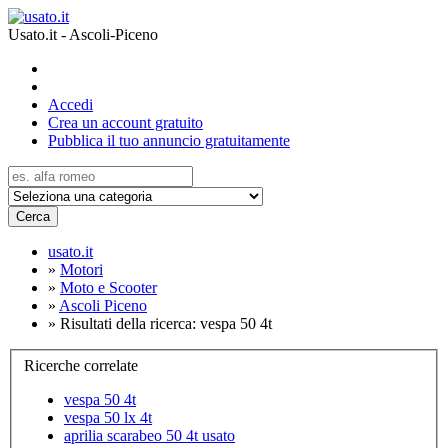
Usato.it - Ascoli-Piceno
Accedi
Crea un account gratuito
Pubblica il tuo annuncio gratuitamente
Cerca
usato.it
»
Motori
»
Moto e Scooter
»
Ascoli Piceno
»
Risultati della ricerca: vespa 50 4t
Ricerche correlate
vespa 50 4t
vespa 50 lx 4t
aprilia scarabeo 50 4t usato