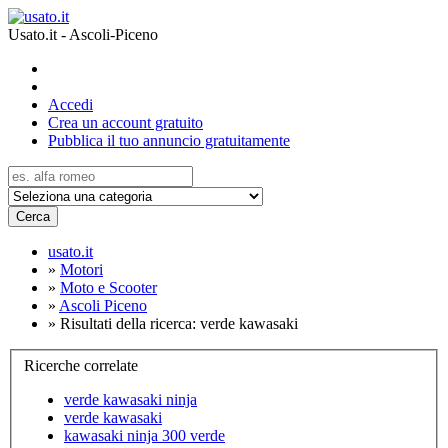
Usato.it - Ascoli-Piceno
Accedi
Crea un account gratuito
Pubblica il tuo annuncio gratuitamente
Cerca
usato.it
»
Motori
»
Moto e Scooter
»
Ascoli Piceno
»
Risultati della ricerca: verde kawasaki
Ricerche correlate
verde kawasaki ninja
verde kawasaki
kawasaki ninja 300 verde