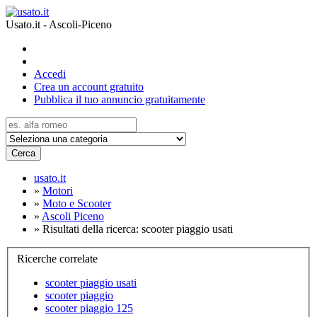
Usato.it - Ascoli-Piceno
Accedi
Crea un account gratuito
Pubblica il tuo annuncio gratuitamente
Cerca
usato.it
»
Motori
»
Moto e Scooter
»
Ascoli Piceno
»
Risultati della ricerca: scooter piaggio usati
Ricerche correlate
scooter piaggio usati
scooter piaggio
scooter piaggio 125