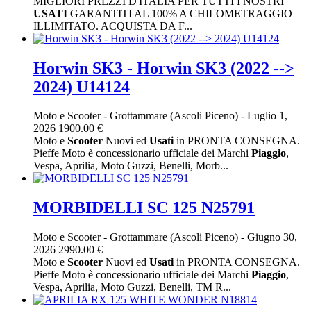
MIGLIORI PREZZI D'ITALIA PER TUTTI I NOSTRI
USATI
GARANTITI AL 100% A CHILOMETRAGGIO
ILLIMITATO. ACQUISTA DA F...
Horwin SK3 - Horwin SK3 (2022 -->
2024) U14124
Moto e Scooter
-
Grottammare (Ascoli Piceno)
-
Luglio 1,
2026
1900.00 €
Moto e
Scooter
Nuovi ed
Usati
in PRONTA CONSEGNA.
Pieffe Moto è concessionario ufficiale dei Marchi
Piaggio
,
Vespa, Aprilia, Moto Guzzi, Benelli, Morb...
MORBIDELLI SC 125 N25791
Moto e Scooter
-
Grottammare (Ascoli Piceno)
-
Giugno 30,
2026
2990.00 €
Moto e
Scooter
Nuovi ed
Usati
in PRONTA CONSEGNA.
Pieffe Moto è concessionario ufficiale dei Marchi
Piaggio
,
Vespa, Aprilia, Moto Guzzi, Benelli, TM R...