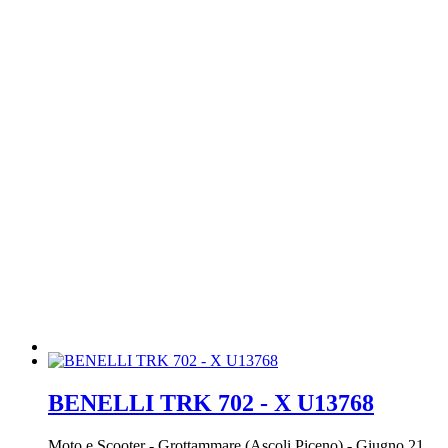
BENELLI TRK 702 - X U13768
Moto e Scooter
-
Grottammare (Ascoli Piceno)
-
Giugno 21,