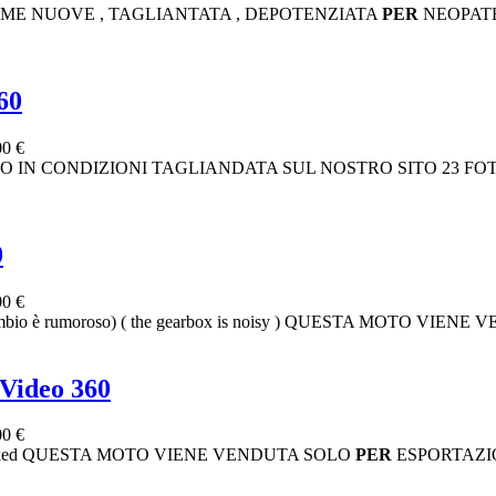
 GOMME NUOVE , TAGLIANTATA , DEPOTENZIATA
PER
NEOPATE
60
00 €
ked MOTO IN CONDIZIONI TAGLIANDATA SUL NOSTRO SITO 
0
00 €
cambio è rumoroso) ( the gearbox is noisy ) QUESTA MOTO VIE
ideo 360
00 €
- Naked QUESTA MOTO VIENE VENDUTA SOLO
PER
ESPORTAZI