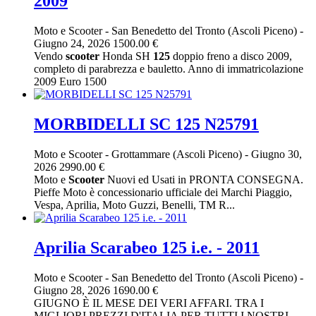
2009
Moto e Scooter
-
San Benedetto del Tronto (Ascoli Piceno)
-
Giugno 24, 2026
1500.00 €
Vendo
scooter
Honda SH
125
doppio freno a disco 2009,
completo di parabrezza e bauletto. Anno di immatricolazione
2009 Euro 1500
MORBIDELLI SC 125 N25791
Moto e Scooter
-
Grottammare (Ascoli Piceno)
-
Giugno 30,
2026
2990.00 €
Moto e
Scooter
Nuovi ed Usati in PRONTA CONSEGNA.
Pieffe Moto è concessionario ufficiale dei Marchi Piaggio,
Vespa, Aprilia, Moto Guzzi, Benelli, TM R...
Aprilia Scarabeo 125 i.e. - 2011
Moto e Scooter
-
San Benedetto del Tronto (Ascoli Piceno)
-
Giugno 28, 2026
1690.00 €
GIUGNO È IL MESE DEI VERI AFFARI. TRA I
MIGLIORI PREZZI D'ITALIA PER TUTTI I NOSTRI