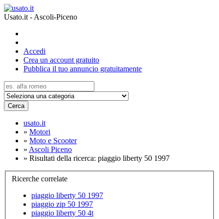
Usato.it - Ascoli-Piceno
Accedi
Crea un account gratuito
Pubblica il tuo annuncio gratuitamente
Cerca
usato.it
»
Motori
»
Moto e Scooter
»
Ascoli Piceno
»
Risultati della ricerca: piaggio liberty 50 1997
Ricerche correlate
piaggio liberty 50 1997
piaggio zip 50 1997
piaggio liberty 50 4t