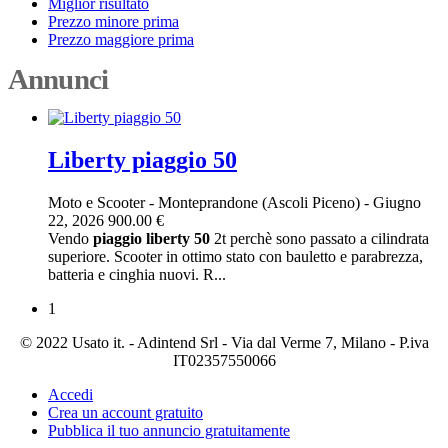
Miglior risultato
Prezzo minore prima
Prezzo maggiore prima
Annunci
Liberty piaggio 50
Moto e Scooter
-
Monteprandone (Ascoli Piceno)
-
Giugno
22, 2026
900.00 €
Vendo
piaggio
liberty
50
2t perchè sono passato a cilindrata
superiore. Scooter in ottimo stato con bauletto e parabrezza,
batteria e cinghia nuovi. R...
1
© 2022 Usato it. - Adintend Srl - Via dal Verme 7, Milano - P.iva
IT02357550066
Accedi
Crea un account gratuito
Pubblica il tuo annuncio gratuitamente