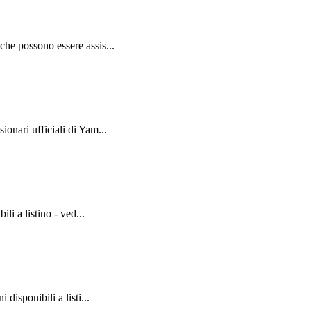
e possono essere assis...
nari ufficiali di Yam...
i a listino - ved...
isponibili a listi...