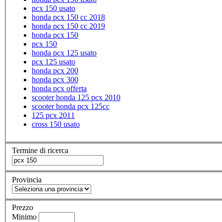
pcx 150 usato
honda pcx 150 cc 2018
honda pcx 150 cc 2019
honda pcx 150
pcx 150
honda pcx 125 usato
pcx 125 usato
honda pcx 200
honda pcx 300
honda pcx offerta
scooter honda 125 pcx 2010
scooter honda pcx 125cc
125 pcx 2011
cross 150 usato
Termine di ricerca
Provincia
Prezzo
Minimo