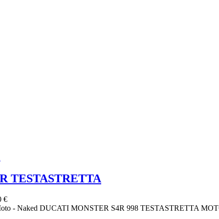
 S4R TESTASTRETTA
0 €
TTA Moto - Naked DUCATI MONSTER S4R 998 TESTASTRETT