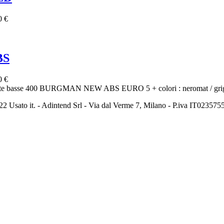
0 €
BS
0 €
basse 400 BURGMAN NEW ABS EURO 5 + colori : neromat / grigiom
2 Usato it. - Adintend Srl - Via dal Verme 7, Milano - P.iva IT02357