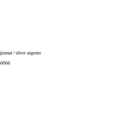
at / silver argento
550066