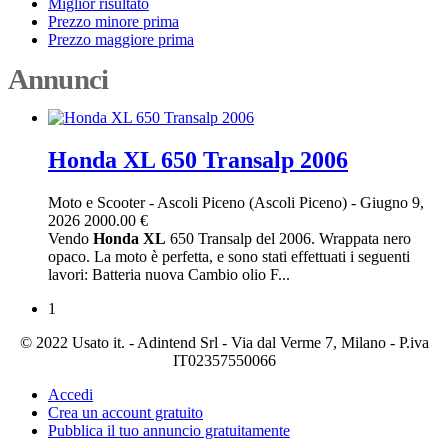
Miglior risultato
Prezzo minore prima
Prezzo maggiore prima
Annunci
Honda XL 650 Transalp 2006
Moto e Scooter
-
Ascoli Piceno (Ascoli Piceno)
-
Giugno 9,
2026
2000.00 €
Vendo
Honda
XL
650 Transalp del 2006. Wrappata nero
opaco. La moto è perfetta, e sono stati effettuati i seguenti
lavori: Batteria nuova Cambio olio F...
1
© 2022 Usato it. - Adintend Srl - Via dal Verme 7, Milano - P.iva
IT02357550066
Accedi
Crea un account gratuito
Pubblica il tuo annuncio gratuitamente