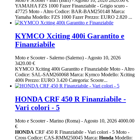
Moto e Scooter
-
Bari (Bari)
-
Agosto 10, 2026
2820.00 €
YAMAHA FZS 1000 Fazer Finanziabile - Grigio scuro -
47725 Moto - Altro Codice: BAR-BAM250148 Marca:
Yamaha Modello: FZS 1000 Fazer Prezzo: EURO 2.820 ...
KYMCO Xciting 400i Garantito e
Finanziabile
Moto e Scooter
-
Salerno (Salerno)
-
Agosto 10, 2026
3420.00 €
KYMCO Xciting 400i Garantito e Finanziabile Moto - Altro
Codice: SAL-SAM260068 Marca: Kymco Modello: Xciting
400i Prezzo: EURO 3.420 Categoria: Scoote...
HONDA CRF 450 R Finanziabile -
Vari colori - 5
Moto e Scooter
-
Marino (Roma)
-
Agosto 10, 2026
4000.00
€
HONDA
CRF 450 R Finanziabile - Vari colori - 5 Moto -
Cross Codice: CAS-RMM250045 Marca:
Honda
Modello: