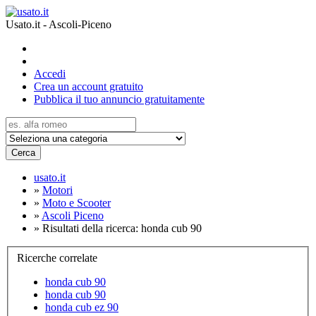
Usato.it - Ascoli-Piceno
Accedi
Crea un account gratuito
Pubblica il tuo annuncio gratuitamente
Cerca
usato.it
»
Motori
»
Moto e Scooter
»
Ascoli Piceno
»
Risultati della ricerca: honda cub 90
Ricerche correlate
honda cub 90
honda cub 90
honda cub ez 90