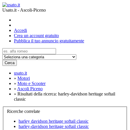
Usato.it - Ascoli-Piceno
Accedi
Crea un account gratuito
Pubblica il tuo annuncio gratuitamente
Cerca
usato.it
»
Motori
»
Moto e Scooter
»
Ascoli Piceno
»
Risultati della ricerca: harley-davidson heritage softail
classic
Ricerche correlate
harley davidson heritage softail classic
harley-davidson heritage softail classic