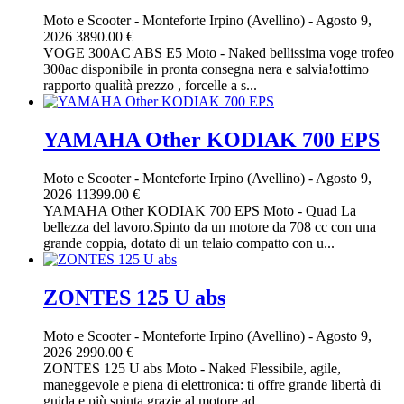
Moto e Scooter
-
Monteforte Irpino (Avellino)
-
Agosto 9,
2026
3890.00 €
VOGE 300AC ABS E5 Moto - Naked bellissima voge trofeo
300ac disponibile in pronta consegna nera e salvia!ottimo
rapporto qualità prezzo , forcelle a s...
YAMAHA Other KODIAK 700 EPS
Moto e Scooter
-
Monteforte Irpino (Avellino)
-
Agosto 9,
2026
11399.00 €
YAMAHA Other KODIAK 700 EPS Moto - Quad La
bellezza del lavoro.Spinto da un motore da 708 cc con una
grande coppia, dotato di un telaio compatto con u...
ZONTES 125 U abs
Moto e Scooter
-
Monteforte Irpino (Avellino)
-
Agosto 9,
2026
2990.00 €
ZONTES 125 U abs Moto - Naked Flessibile, agile,
maneggevole e piena di elettronica: ti offre grande libertà di
guida e più spinta grazie al motore ad...