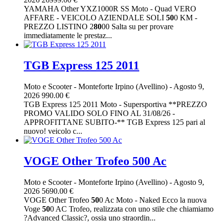
YAMAHA Other YXZ1000R SS Moto - Quad VERO
AFFARE - VEICOLO AZIENDALE SOLI
50
0 KM -
PREZZO LISTINO 2
80
00 Salta su per provare
immediatamente le prestaz...
TGB Express 125 2011
Moto e Scooter
-
Monteforte Irpino (Avellino)
-
Agosto 9,
2026
990.00 €
TGB Express 125 2011 Moto - Supersportiva **PREZZO
PROMO VALIDO SOLO FINO AL 31/08/26 -
APPROFITTANE SUBITO-** TGB Express 125 pari al
nuovo! veicolo c...
VOGE Other Trofeo 500 Ac
Moto e Scooter
-
Monteforte Irpino (Avellino)
-
Agosto 9,
2026
5690.00 €
VOGE Other Trofeo
50
0 Ac Moto - Naked Ecco la nuova
Voge
50
0 AC Trofeo, realizzata con uno stile che chiamiamo
?Advanced Classic?, ossia uno straordin...