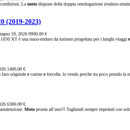
 condizioni. La
moto
dispone della doppia omologazione (enduro-strada
 (2019-2023)
ugno 18, 2026
9990.00 €
T è una maxi-enduro da turismo progettata per i lunghi viaggi
e
2026
1400.00 €
e
faro originale
e
carene
e
forcella. lo vendo perche tra poco prendo la
2026
6300.00 €
manutenzione.
Moto
pronta all’uso!!! Tagliandi sempre rispettati con solo 