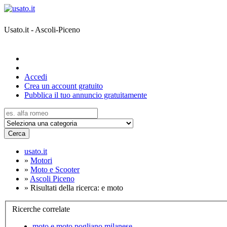
Usato.it - Ascoli-Piceno
Accedi
Crea un account gratuito
Pubblica il tuo annuncio gratuitamente
Cerca
usato.it
»
Motori
»
Moto e Scooter
»
Ascoli Piceno
»
Risultati della ricerca: e moto
Ricerche correlate
moto e moto pogliano milanese