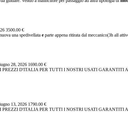
 da guidare. Vendo a malincuore per passaggio ad altra tipologia di
mot
026
3500.00 €
 nuova una spedivellata
e
parte appena ritirata dal meccanico(3h all attiv
ugno 28, 2026
1690.00 €
RI PREZZI D'ITALIA PER TUTTI I NOSTRI USATI GARANTIT
ugno 13, 2026
1790.00 €
RI PREZZI D'ITALIA PER TUTTI I NOSTRI USATI GARANTIT