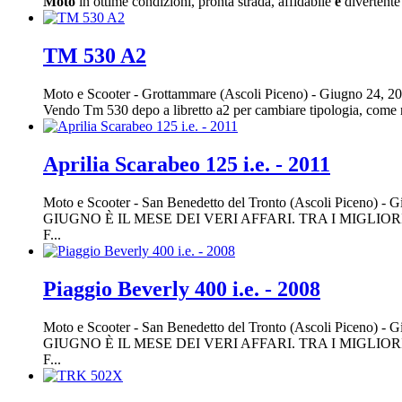
Moto
in ottime condizioni, pronta strada, affidabile
e
divertente
TM 530 A2
Moto e Scooter
-
Grottammare (Ascoli Piceno)
-
Giugno 24, 2
Vendo Tm 530 depo a libretto a2 per cambiare tipologia, come
Aprilia Scarabeo 125 i.e. - 2011
Moto e Scooter
-
San Benedetto del Tronto (Ascoli Piceno)
-
Gi
GIUGNO È IL MESE DEI VERI AFFARI. TRA I MIGLIO
F...
Piaggio Beverly 400 i.e. - 2008
Moto e Scooter
-
San Benedetto del Tronto (Ascoli Piceno)
-
Gi
GIUGNO È IL MESE DEI VERI AFFARI. TRA I MIGLIO
F...