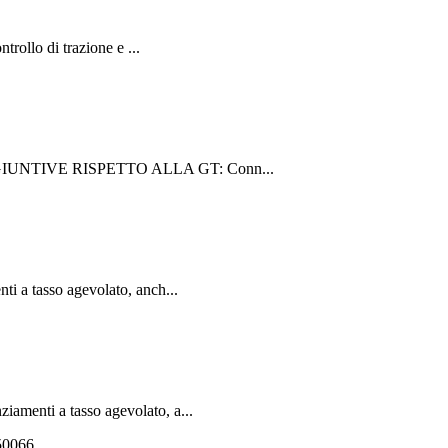
ollo di trazione e ...
I AGGIUNTIVE RISPETTO ALLA GT: Conn...
 a tasso agevolato, anch...
menti a tasso agevolato, a...
550066