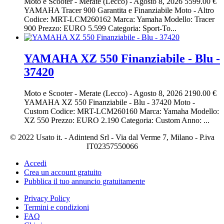
Moto e Scooter
-
Merate (Lecco)
-
Agosto 8, 2026
5599.00 €
YAMAHA Tracer 900 Garantita e Finanziabile Moto - Altro
Codice: MRT-LCM260162 Marca: Yamaha Modello: Tracer
900 Prezzo: EURO 5.599 Categoria: Sport-To...
YAMAHA XZ 550 Finanziabile - Blu -
37420
Moto e Scooter
-
Merate (Lecco)
-
Agosto 8, 2026
2190.00 €
YAMAHA XZ 550 Finanziabile - Blu - 37420 Moto -
Custom Codice: MRT-LCM260160 Marca: Yamaha Modello:
XZ 550 Prezzo: EURO 2.190 Categoria: Custom Anno: ...
© 2022 Usato it. - Adintend Srl - Via dal Verme 7, Milano - P.iva
IT02357550066
Accedi
Crea un account gratuito
Pubblica il tuo annuncio gratuitamente
Privacy Policy
Termini e condizioni
FAQ