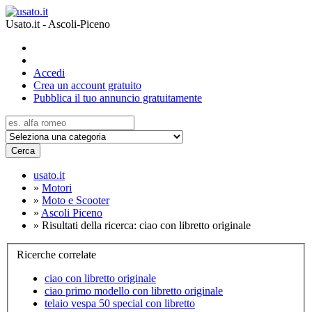
Usato.it - Ascoli-Piceno
Accedi
Crea un account gratuito
Pubblica il tuo annuncio gratuitamente
Cerca
usato.it
»
Motori
»
Moto e Scooter
»
Ascoli Piceno
»
Risultati della ricerca: ciao con libretto originale
Ricerche correlate
ciao con libretto originale
ciao primo modello con libretto originale
telaio vespa 50 special con libretto