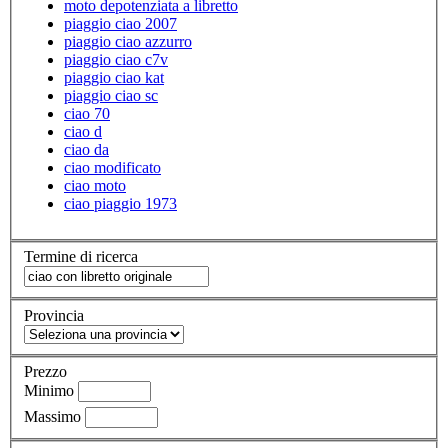
moto depotenziata a libretto
piaggio ciao 2007
piaggio ciao azzurro
piaggio ciao c7v
piaggio ciao kat
piaggio ciao sc
ciao 70
ciao d
ciao da
ciao modificato
ciao moto
ciao piaggio 1973
Termine di ricerca
Provincia
Prezzo
Minimo
Massimo