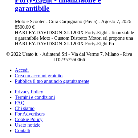
garantibile
Moto e Scooter
-
Cura Carpignano (Pavia)
-
Agosto 7, 2026
8500.00 €
HARLEY-DAVIDSON XL1200X Forty-Eight - finanziabile
e garantibile Moto - Custom Distretto Motori srl propone una
HARLEY-DAVIDSON XL1200X Forty-Eight Po...
© 2022 Usato it. - Adintend Srl - Via dal Verme 7, Milano - P.iva
IT02357550066
Accedi
Crea un account gratuito
Pubblica il tuo annuncio gratuitamente
Privacy Policy
Termini e condizioni
FAQ
Chi siamo
For Advertisers
Cookie Policy
Usato notizie
Contatti