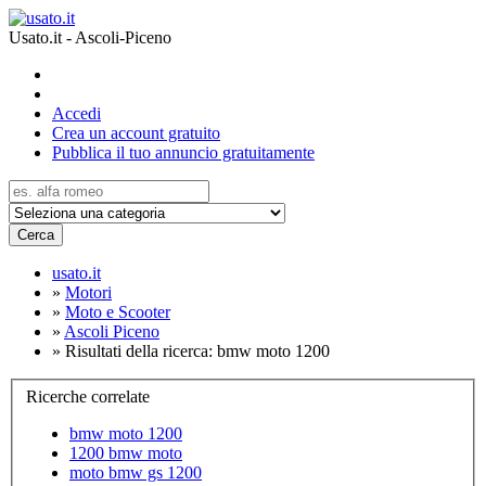
Usato.it - Ascoli-Piceno
Accedi
Crea un account gratuito
Pubblica il tuo annuncio gratuitamente
Cerca
usato.it
»
Motori
»
Moto e Scooter
»
Ascoli Piceno
»
Risultati della ricerca: bmw moto 1200
Ricerche correlate
bmw moto 1200
1200 bmw moto
moto bmw gs 1200