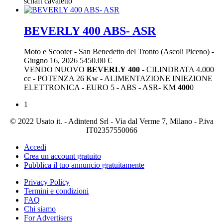
schaft cavaletto
BEVERLY 400 ABS- ASR
Moto e Scooter
-
San Benedetto del Tronto (Ascoli Piceno)
-
Giugno 16, 2026
5450.00 €
VENDO NUOVO
BEVERLY
400
- CILINDRATA 4.000
cc - POTENZA 26 Kw - ALIMENTAZIONE INIEZIONE
ELETTRONICA - EURO 5 - ABS - ASR- KM
400
0
1
© 2022 Usato it. - Adintend Srl - Via dal Verme 7, Milano - P.iva
IT02357550066
Accedi
Crea un account gratuito
Pubblica il tuo annuncio gratuitamente
Privacy Policy
Termini e condizioni
FAQ
Chi siamo
For Advertisers