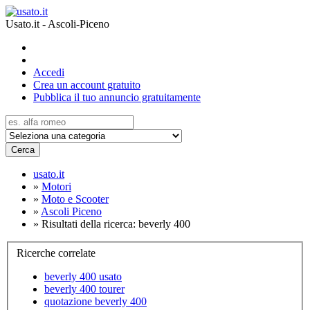
Usato.it - Ascoli-Piceno
Accedi
Crea un account gratuito
Pubblica il tuo annuncio gratuitamente
Cerca
usato.it
»
Motori
»
Moto e Scooter
»
Ascoli Piceno
»
Risultati della ricerca: beverly 400
Ricerche correlate
beverly 400 usato
beverly 400 tourer
quotazione beverly 400