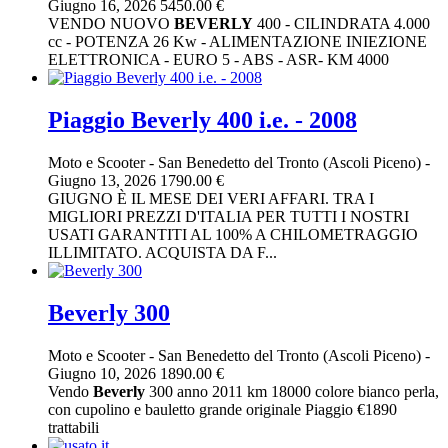
Giugno 16, 2026
5450.00 €
VENDO NUOVO
BEVERLY
400 - CILINDRATA 4.000
cc - POTENZA 26 Kw - ALIMENTAZIONE INIEZIONE
ELETTRONICA - EURO 5 - ABS - ASR- KM 4000
Piaggio Beverly 400 i.e. - 2008
Moto e Scooter
-
San Benedetto del Tronto (Ascoli Piceno)
-
Giugno 13, 2026
1790.00 €
GIUGNO È IL MESE DEI VERI AFFARI. TRA I
MIGLIORI PREZZI D'ITALIA PER TUTTI I NOSTRI
USATI GARANTITI AL 100% A CHILOMETRAGGIO
ILLIMITATO. ACQUISTA DA F...
Beverly 300
Moto e Scooter
-
San Benedetto del Tronto (Ascoli Piceno)
-
Giugno 10, 2026
1890.00 €
Vendo
Beverly
300 anno 2011 km 18000 colore bianco perla,
con cupolino e bauletto grande originale Piaggio €1890
trattabili