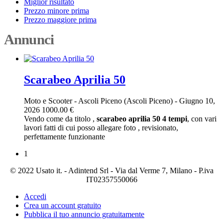
Miglior risultato
Prezzo minore prima
Prezzo maggiore prima
Annunci
Scarabeo Aprilia 50
Moto e Scooter
-
Ascoli Piceno (Ascoli Piceno)
-
Giugno 10,
2026
1000.00 €
Vendo come da titolo ,
scarabeo
aprilia
50
4
tempi
, con vari
lavori fatti di cui posso allegare foto , revisionato,
perfettamente funzionante
1
© 2022 Usato it. - Adintend Srl - Via dal Verme 7, Milano - P.iva
IT02357550066
Accedi
Crea un account gratuito
Pubblica il tuo annuncio gratuitamente