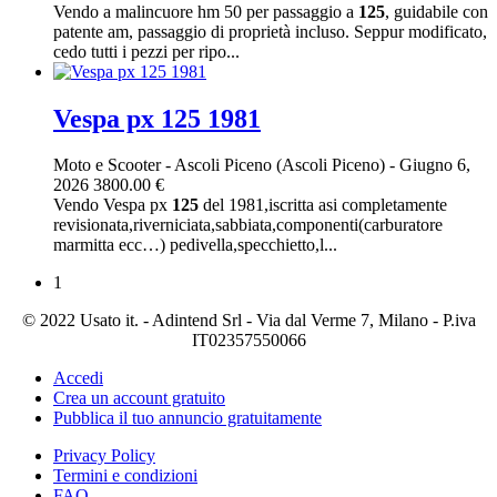
Vendo a malincuore hm 50 per passaggio a
125
, guidabile con
patente am, passaggio di proprietà incluso. Seppur modificato,
cedo tutti i pezzi per ripo...
Vespa px 125 1981
Moto e Scooter
-
Ascoli Piceno (Ascoli Piceno)
-
Giugno 6,
2026
3800.00 €
Vendo Vespa px
125
del 1981,iscritta asi completamente
revisionata,riverniciata,sabbiata,componenti(carburatore
marmitta ecc…) pedivella,specchietto,l...
1
© 2022 Usato it. - Adintend Srl - Via dal Verme 7, Milano - P.iva
IT02357550066
Accedi
Crea un account gratuito
Pubblica il tuo annuncio gratuitamente
Privacy Policy
Termini e condizioni
FAQ