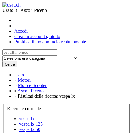
Usato.it - Ascoli-Piceno
Accedi
Crea un account gratuito
Pubblica il tuo annuncio gratuitamente
Cerca
usato.it
»
Motori
»
Moto e Scooter
»
Ascoli Piceno
»
Risultati della ricerca: vespa lx
Ricerche correlate
vespa lx
vespa lx 125
vespa lx 50