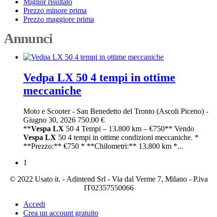
Miglior risultato
Prezzo minore prima
Prezzo maggiore prima
Annunci
Vedpa LX 50 4 tempi in ottime
meccaniche
Moto e Scooter
-
San Benedetto del Tronto (Ascoli Piceno)
-
Giugno 30, 2026
750.00 €
**
Vespa
LX
50 4 Tempi – 13.800 km – €750** Vendo
Vespa
LX
50 4 tempi in ottime condizioni meccaniche. *
**Prezzo:** €750 * **Chilometri:** 13.800 km *...
1
© 2022 Usato it. - Adintend Srl - Via dal Verme 7, Milano - P.iva
IT02357550066
Accedi
Crea un account gratuito