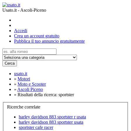
Usato.it - Ascoli-Piceno
Accedi
Crea un account gratuito
Pubblica il tuo annuncio gratuitamente
Cerca
usato.it
»
Motori
»
Moto e Scooter
»
Ascoli Piceno
»
Risultati della ricerca: sportster
Ricerche correlate
harley davidson 883 sportster r usata
harley davidson 883 sportster usata
sportster cafe racer