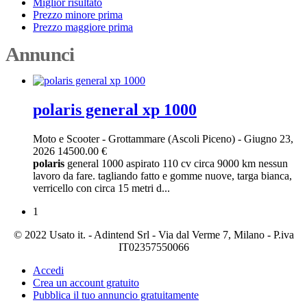
Miglior risultato
Prezzo minore prima
Prezzo maggiore prima
Annunci
polaris general xp 1000
Moto e Scooter
-
Grottammare (Ascoli Piceno)
-
Giugno 23,
2026
14500.00 €
polaris
general 1000 aspirato 110 cv circa 9000 km nessun
lavoro da fare. tagliando fatto e gomme nuove, targa bianca,
verricello con circa 15 metri d...
1
© 2022 Usato it. - Adintend Srl - Via dal Verme 7, Milano - P.iva
IT02357550066
Accedi
Crea un account gratuito
Pubblica il tuo annuncio gratuitamente