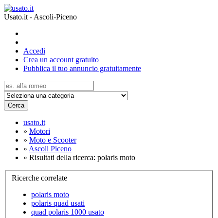
Usato.it - Ascoli-Piceno
Accedi
Crea un account gratuito
Pubblica il tuo annuncio gratuitamente
Cerca
usato.it
»
Motori
»
Moto e Scooter
»
Ascoli Piceno
»
Risultati della ricerca: polaris moto
Ricerche correlate
polaris moto
polaris quad usati
quad polaris 1000 usato