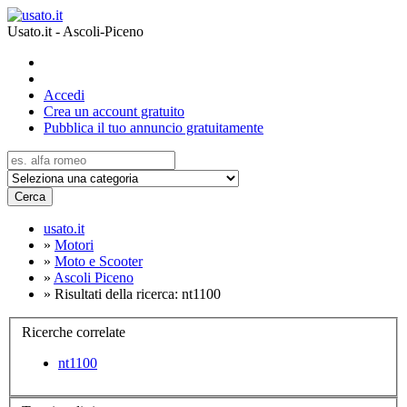
Usato.it - Ascoli-Piceno
Accedi
Crea un account gratuito
Pubblica il tuo annuncio gratuitamente
Cerca
usato.it
»
Motori
»
Moto e Scooter
»
Ascoli Piceno
»
Risultati della ricerca: nt1100
Ricerche correlate
nt1100