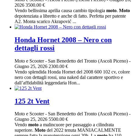
2026
3500.00 €
Vendo bellissima aprilia causa cambio tipologia
moto
.
Moto
depotenziata a libretto e anche di fatto. Perfetta per patente
A2. Monta scarico Akrapović ...
Honda Hornet 2008 – Nero con
dettagli rossi
Moto e Scooter
-
San Benedetto del Tronto (Ascoli Piceno)
-
Giugno 25, 2026
2300.00 €
Vendo splendida Honda Hornet del 2008 600 102 cv, colore
nero con dettagli rossi, una naked dal carattere sportivo e
dall’affidabilità leggendaria Hon...
125 2t Vent
Moto e Scooter
-
San Benedetto del Tronto (Ascoli Piceno)
-
Giugno 25, 2026
5500.00 €
Vendo
moto
a malincuore per passaggio a cilindrata
superiore.
Moto
del 2022 tenuta MANIACALMENTE
sempre fatta la manutenzione ogni 20h. La
moto
ha 110...