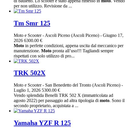
di bauletto. Lo scooter é stato appena rimesso in
moto
. Vendo
per non utilizzo. Revisione da ...
Tm Smr 125
Moto e Scooter
-
Ascoli Piceno (Ascoli Piceno)
-
Giugno 17,
2026
6300.00 €
Moto
in perfette condizioni, appena uscita dal meccanico per
manutenzione.
Moto
pronta all’uso!!! Tagliandi sempre
rispettati con solo utilizzo di pro...
TRK 502X
Moto e Scooter
-
San Benedetto del Tronto (Ascoli Piceno)
-
Luglio 1, 2026
5300.00 €
Vendo splendida Benelli TRK 502 X (immatricolata ad
agosto 2022) per passaggio ad altra tipologia di
moto
. Sono il
secondo proprietario, acquistata a ...
Yamaha YZF R 125