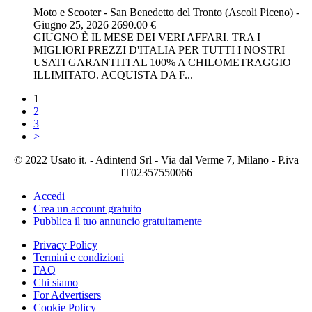
Moto e Scooter
-
San Benedetto del Tronto (Ascoli Piceno)
-
Giugno 25, 2026
2690.00 €
GIUGNO È IL MESE DEI VERI AFFARI. TRA I
MIGLIORI PREZZI D'ITALIA PER TUTTI I NOSTRI
USATI GARANTITI AL 100% A CHILOMETRAGGIO
ILLIMITATO. ACQUISTA DA F...
1
2
3
>
© 2022 Usato it. - Adintend Srl - Via dal Verme 7, Milano - P.iva
IT02357550066
Accedi
Crea un account gratuito
Pubblica il tuo annuncio gratuitamente
Privacy Policy
Termini e condizioni
FAQ
Chi siamo
For Advertisers
Cookie Policy