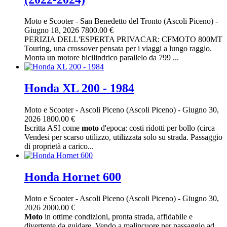
Moto e Scooter
-
San Benedetto del Tronto (Ascoli Piceno)
-
Giugno 18, 2026
7800.00 €
PERIZIA DELL'ESPERTA PRIVACAR: CFMOTO 800MT
Touring, una crossover pensata per i viaggi a lungo raggio.
Monta un motore bicilindrico parallelo da 799 ...
Honda XL 200 - 1984
Moto e Scooter
-
Ascoli Piceno (Ascoli Piceno)
-
Giugno 30,
2026
1800.00 €
Iscritta ASI come
moto
d'epoca: costi ridotti per bollo (circa
Vendesi per scarso utilizzo, utilizzata solo su strada. Passaggio
di proprietà a carico...
Honda Hornet 600️
Moto e Scooter
-
Ascoli Piceno (Ascoli Piceno)
-
Giugno 30,
2026
2000.00 €
Moto
in ottime condizioni, pronta strada, affidabile e
divertente da guidare. Vendo a malincuore per passaggio ad