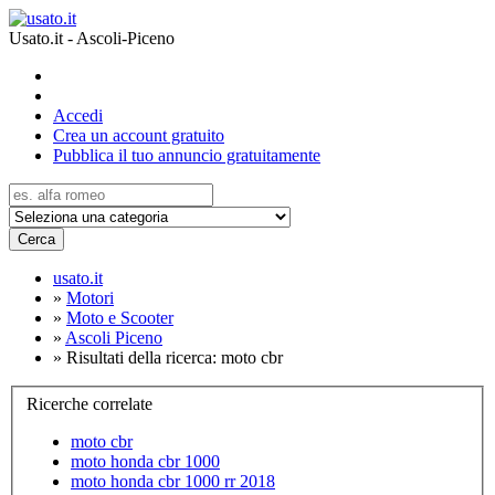
Usato.it - Ascoli-Piceno
Accedi
Crea un account gratuito
Pubblica il tuo annuncio gratuitamente
Cerca
usato.it
»
Motori
»
Moto e Scooter
»
Ascoli Piceno
»
Risultati della ricerca: moto cbr
Ricerche correlate
moto cbr
moto honda cbr 1000
moto honda cbr 1000 rr 2018