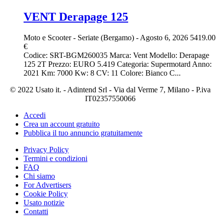
VENT Derapage 125
Moto e Scooter
-
Seriate (Bergamo)
-
Agosto 6, 2026
5419.00
€
Codice: SRT-BGM260035 Marca: Vent Modello: Derapage
125 2T Prezzo: EURO 5.419 Categoria: Supermotard Anno:
2021 Km: 7000 Kw: 8 CV: 11 Colore: Bianco C...
© 2022 Usato it. - Adintend Srl - Via dal Verme 7, Milano - P.iva
IT02357550066
Accedi
Crea un account gratuito
Pubblica il tuo annuncio gratuitamente
Privacy Policy
Termini e condizioni
FAQ
Chi siamo
For Advertisers
Cookie Policy
Usato notizie
Contatti