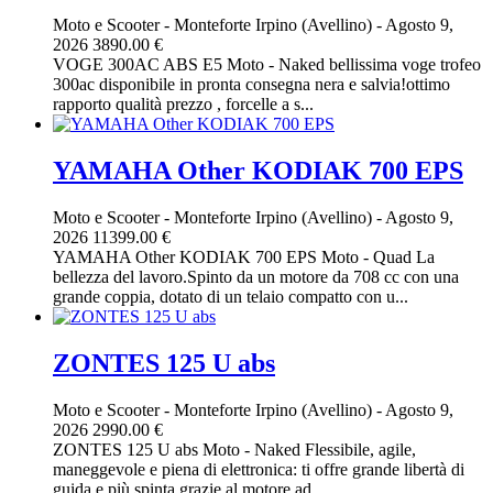
Moto e Scooter
-
Monteforte Irpino (Avellino)
-
Agosto 9,
2026
3890.00 €
VOGE 300AC ABS E5 Moto - Naked bellissima voge trofeo
300ac disponibile in pronta consegna nera e salvia!ottimo
rapporto qualità prezzo , forcelle a s...
YAMAHA Other KODIAK 700 EPS
Moto e Scooter
-
Monteforte Irpino (Avellino)
-
Agosto 9,
2026
11399.00 €
YAMAHA Other KODIAK 700 EPS Moto - Quad La
bellezza del lavoro.Spinto da un motore da 708 cc con una
grande coppia, dotato di un telaio compatto con u...
ZONTES 125 U abs
Moto e Scooter
-
Monteforte Irpino (Avellino)
-
Agosto 9,
2026
2990.00 €
ZONTES 125 U abs Moto - Naked Flessibile, agile,
maneggevole e piena di elettronica: ti offre grande libertà di
guida e più spinta grazie al motore ad...