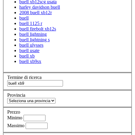
buell xb12scg usata
harley davidson buell
2008 buell xb12r
buell
buell 1125 r
buell firebolt xb12s
buell lightning
buell lightning s
buell ulysses
buell usate
buell xb
buell xb9sx
Termine di ricerca
Provincia
Prezzo
Minimo
Massimo