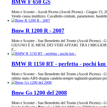
BMW F 650 GS
Moto e Scooter
-
Ascoli Piceno (Ascoli Piceno)
-
Giugno 15, 
Vendo causa inutilizzo. Cavalletto centrale, paramotore, baulet
Bmw R 1200 R - 2007
Moto e Scooter
-
San Benedetto del Tronto (Ascoli Piceno)
-
Gi
GIUGNO È IL MESE DEI VERI AFFARI. TRA I MIGLIO
F...
BMW R 1150 RT - perfetta - pochi km 
Moto e Scooter
-
San Benedetto del Tronto (Ascoli Piceno)
-
Gi
ottimo stato-ABS-doppia candela-sempre tagliandi-qualsiasi pr
Bmw Gs 1200 del 2008
Moto e Scooter
-
San Benedetto del Tronto (Ascoli Piceno)
-
Gi