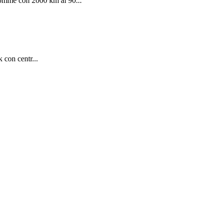
gomme con 2000 km al 90...
 con centr...