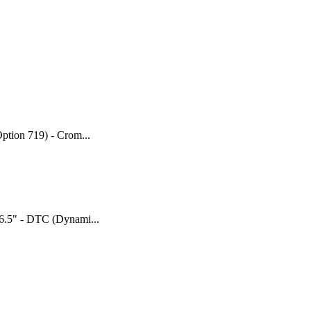
Option 719) - Crom...
y 6.5" - DTC (Dynami...