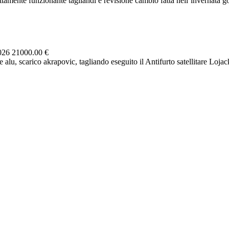
mente funzionante tagliandi e revisione cambio fatta nell’invernata 
2026
21000.00 €
alu, scarico akrapovic, tagliando eseguito il Antifurto satellitare Lojack